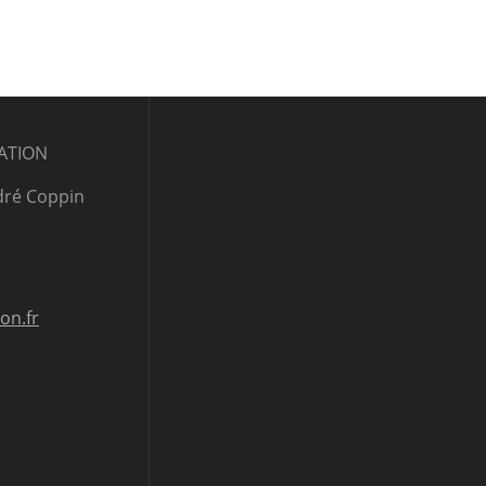
ATION
dré Coppin
ion.fr