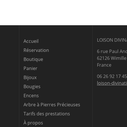
LOISON DIVIN
Accueil
Réservation
6 rue Paul An
62126 Wimille
Boutique
France
Panier
06 26 92 17 45
Bijoux
loison-divinat
Bougies
Encens
Arbre à Pierres Précieuses
Tarifs des prestations
À propos